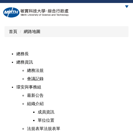
跳
到
主
要
內
首頁
網路地圖
容
區
總務長
總務資訊
總務法規
會議記錄
環安與事務組
最新公告
組織介紹
成員資訊
單位位置
法規表單法規表單