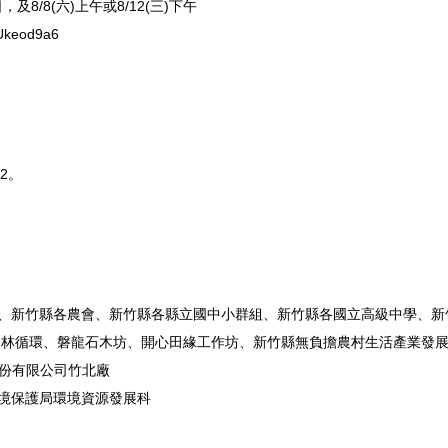
及8/8(六)上午或8/12(三)下午
Ukeod9a6
52。
處、新竹縣各農會、新竹縣各縣立國中小群組、新竹縣各國立高級中學、新
D森林循環、磐龍石木坊、開心田緣工作坊、新竹縣無負擔農村生活產業發
股份有限公司竹北廠
環境保護局環境資源發展科