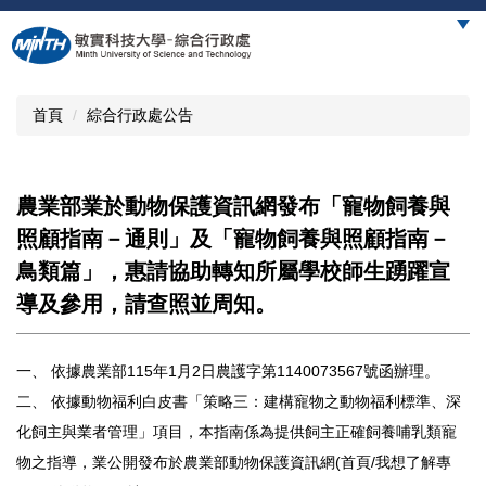
跳
到
主
要
內
首頁
綜合行政處公告
容
區
農業部業於動物保護資訊網發布「寵物飼養與
照顧指南－通則」及「寵物飼養與照顧指南－
鳥類篇」，惠請協助轉知所屬學校師生踴躍宣
導及參用，請查照並周知。
一、 依據農業部115年1月2日農護字第1140073567號函辦理。
二、 依據動物福利白皮書「策略三：建構寵物之動物福利標準、深
化飼主與業者管理」項目，本指南係為提供飼主正確飼養哺乳類寵
物之指導，業公開發布於農業部動物保護資訊網(首頁/我想了解專